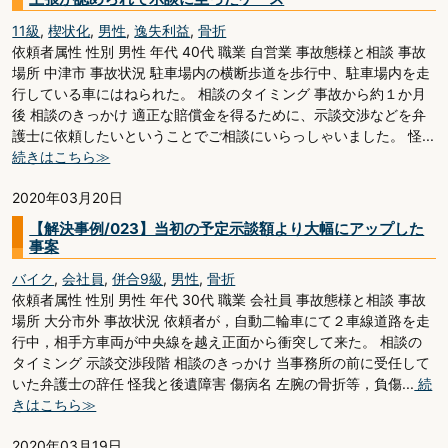
11級
,
楔状化
,
男性
,
逸失利益
,
骨折
依頼者属性 性別 男性 年代 40代 職業 自営業 事故態様と相談 事故
場所 中津市 事故状況 駐車場内の横断歩道を歩行中、駐車場内を走
行している車にはねられた。 相談のタイミング 事故から約１か月
後 相談のきっかけ 適正な賠償金を得るために、示談交渉などを弁
護士に依頼したいということでご相談にいらっしゃいました。 怪...
続きはこちら≫
2020年03月20日
【解決事例/023】当初の予定示談額より大幅にアップした
事案
バイク
,
会社員
,
併合9級
,
男性
,
骨折
依頼者属性 性別 男性 年代 30代 職業 会社員 事故態様と相談 事故
場所 大分市外 事故状況 依頼者が，自動二輪車にて２車線道路を走
行中，相手方車両が中央線を越え正面から衝突して来た。 相談の
タイミング 示談交渉段階 相談のきっかけ 当事務所の前に受任して
いた弁護士の辞任 怪我と後遺障害 傷病名 左腕の骨折等，負傷...
続
きはこちら≫
2020年03月19日