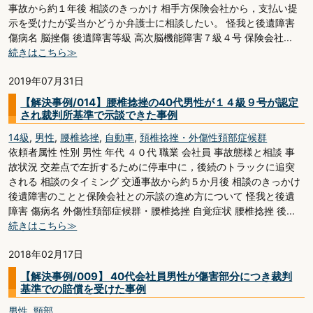
事故から約１年後 相談のきっかけ 相手方保険会社から，支払い提
示を受けたが妥当かどうか弁護士に相談したい。 怪我と後遺障害
傷病名 脳挫傷 後遺障害等級 高次脳機能障害７級４号 保険会社...
続きはこちら≫
2019年07月31日
【解決事例/014】腰椎捻挫の40代男性が１４級９号が認定
され裁判所基準で示談できた事例
14級
,
男性
,
腰椎捻挫
,
自動車
,
頚椎捻挫・外傷性頚部症候群
依頼者属性 性別 男性 年代 ４０代 職業 会社員 事故態様と相談 事
故状況 交差点で左折するために停車中に，後続のトラックに追突
される 相談のタイミング 交通事故から約５か月後 相談のきっかけ
後遺障害のことと保険会社との示談の進め方について 怪我と後遺
障害 傷病名 外傷性頚部症候群・腰椎捻挫 自覚症状 腰椎捻挫 後...
続きはこちら≫
2018年02月17日
【解決事例/009】 40代会社員男性が傷害部分につき裁判
基準での賠償を受けた事例
男性
,
頸部