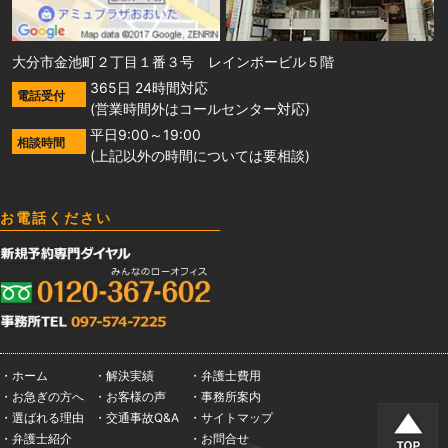
大分市金池町２丁目１番３号 レインボービル５階
365日 24時間対応
電話受付
(営業時間外はコールセンター対応)
平日9:00～19:00
相談時間
(上記以外の時間については要相談)
お電話ください
・ホーム
・解決実績
・弁護士費用
・お急ぎの方へ
・お客様の声
・事務所案内
・選ばれる理由
・交通事故Q&A
・サイトマップ
・弁護士紹介
・お問合せ