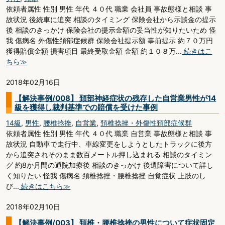
依頼者属性 性別 男性 年代 ４０代 職業 会社員 事故態様と相談 事
故状況 後続車に追突 相談のタイミング 保険会社から示談金の提示
後 相談のきっかけ 保険会社の提示金額の妥当性が知りたいため 怪
我 傷病名 外傷性頚部症候群 保険会社提示額 事前提示 約７０万円
獲得賠償金額 損害項目 最終受取金額 金額 約１０８万...
続きはこ
ちら≫
2018年02月16日
【解決事例/008】 頚部神経症状の残存した自営業男性が14
級を獲得し裁判基準での賠償を受けた事例
14級
,
男性
,
腰椎捻挫
,
自営業
,
頚椎捻挫・外傷性頚部症候群
依頼者属性 性別 男性 年代 ４０代 職業 自営業 事故態様と相談 事
故状況 自動車で走行中、車線変更をしようとしたトラックに後方
から追突されそのまま数百メートル押し込まれる 相談のタイミン
グ 約8か月間の通院加療後 相談のきっかけ 後遺障害について詳し
く知りたい 怪我 傷病名 頚椎捻挫・腰椎捻挫 自覚症状 上肢のし
び...
続きはこちら≫
2018年02月10日
【解決事例/003】 頚椎・腰椎捻挫の男性について症状固定