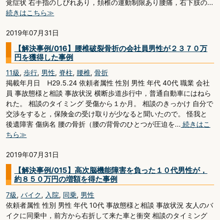
覚症状 右手指のしびれあり，頚椎の運動制限あり腰痛，右下肢の...
続きはこちら≫
2019年07月31日
【解決事例/016】腰椎破裂骨折の会社員男性が２３７０万
円を獲得した事例
11級
,
歩行
,
男性
,
脊柱
,
腰椎
,
骨折
掲載年月日 H29.5.24 依頼者属性 性別 男性 年代 40代 職業 会社
員 事故態様と相談 事故状況 横断歩道歩行中，普通自動車にはねら
れた。 相談のタイミング 受傷から１か月。 相談のきっかけ 自分で
交渉をすると，保険金の受け取りが少なると聞いたので。 怪我と
後遺障害 傷病名 腰の骨折（腰の背骨のひとつが圧迫を...
続きはこ
ちら≫
2019年07月31日
【解決事例/015】高次脳機能障害を負った１０代男性が，
約８５０万円の増額を得た事例
7級
,
バイク
,
入院
,
同乗
,
男性
依頼者属性 性別 男性 年代 10代 事故態様と相談 事故状況 友人のバ
イクに同乗中，前方から右折して来た車と衝突 相談のタイミング