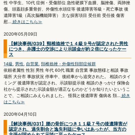
性 中学生、10代 症例・受傷部位 急性硬膜下血腫、脳挫傷、両肺挫
傷、頭蓋顔多重骨折、外傷性水頭症等 後遺障害等級・死亡事故 後
遺障害1級（高次脳機能障害） 主な損害項目 受任前 受任後 傷害
慰...
続きはこちら≫
2020年05月09日
【解決事例/039】頸椎捻挫で１４級９号が認定された男性
につき、弁護士の交渉により示談金が約２倍になったケー
ス
14級
,
男性
,
自営業
,
頚椎捻挫・外傷性頚部症候群
依頼者属性 性別 男性 年代 60代 職業 自営業 事故態様と相談 事故
場所 大分市 事故状況 停車中、後続車から追突された。 相談のタイ
ミング 後遺障害が認定され、示談額提示後 相談のきっかけ 保険会
社から提示された示談金額が適正なものかどうか知りたいというこ
とで、ご相談にみえられました。 怪我と後遺障害 傷病名 頚...
続き
はこちら≫
2020年04月10日
【解決事例/031】腰の骨折につき１１級７号の後遺障害が
認定され、過失割合と逸失利益に争いはあったが、当方の
主張が認められて示談に至ったケース