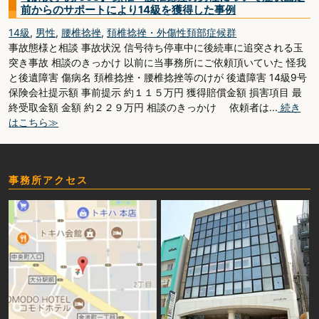
前からのサポートにより14級を獲得した事例
14級
,
男性
,
腰椎捻挫
,
頚椎捻挫・外傷性頚部症候群
事故態様と相談 事故状況 信号待ち停車中に後続車に追突される玉
突き事故 相談のきっかけ 以前に当事務所にご依頼頂いていた 怪我
と後遺障害 傷病名 頚椎捻挫・腰椎捻挫等のけが 後遺障害 14級9号
保険会社提示額 事前提示 約１１５万円 獲得賠償金額 損害項目 最
終受取金額 金額 約２２９万円 相談のきっかけ 依頼者は...
続き
はこちら≫
事務所アクセス