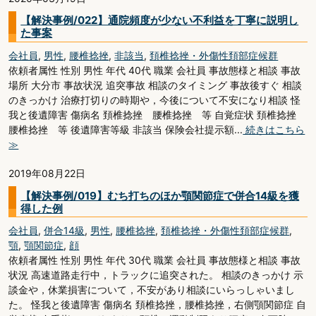
【解決事例/022】通院頻度が少ない不利益を丁寧に説明し
た事案
会社員
,
男性
,
腰椎捻挫
,
非該当
,
頚椎捻挫・外傷性頚部症候群
依頼者属性 性別 男性 年代 40代 職業 会社員 事故態様と相談 事故
場所 大分市 事故状況 追突事故 相談のタイミング 事故後すぐ 相談
のきっかけ 治療打切りの時期や，今後について不安になり相談 怪
我と後遺障害 傷病名 頚椎捻挫 腰椎捻挫 等 自覚症状 頚椎捻挫
腰椎捻挫 等 後遺障害等級 非該当 保険会社提示額...
続きはこちら
≫
2019年08月22日
【解決事例/019】むち打ちのほか顎関節症で併合14級を獲
得した例
会社員
,
併合14級
,
男性
,
腰椎捻挫
,
頚椎捻挫・外傷性頚部症候群
,
顎
,
顎関節症
,
顔
依頼者属性 性別 男性 年代 30代 職業 会社員 事故態様と相談 事故
状況 高速道路走行中，トラックに追突された。 相談のきっかけ 示
談金や，休業損害について，不安があり相談にいらっしゃいまし
た。 怪我と後遺障害 傷病名 頚椎捻挫，腰椎捻挫，右側顎関節症 自