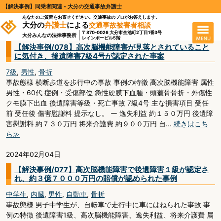
【解決事例】同乗者関連 - 大分の交通事故弁護士
男性
あなたのご質問をお寄せください。交通事故のプロがお答えします。
大分の
弁護士
による
交通事故被害者相談
2024年02月04日
〒870-0026 大分市金池町2丁目1番3号
大分みんなの法律事務所
レインボービル5階
【解決事例/078】高次脳機能障害が見落とされていること
に気付き、後遺障害7級4号が認定された事案
7級
,
男性
,
骨折
事故態様 横断歩道を歩行中の事故 事例の特徴 高次脳機能障害 属性
男性・60代 症例・受傷部位 急性硬膜下血腫・頭蓋骨骨折・外傷性
クモ膜下出血 後遺障害等級・死亡事故 7級4号 主な損害項目 受任
前 受任後 傷害慰謝料 提示なし。 ー 逸失利益 約１５０万円 後遺障
害慰謝料 約７３０万円 将来介護費 約９００万円 自...
続きはこち
ら≫
2024年02月04日
【解決事例/077】高次脳機能障害で後遺障害１級が認定さ
れ、約３億７０００万円の賠償が認められた事例
中学生
,
内臓
,
男性
,
自動車
,
骨折
事故態様 男子中学生が、自転車で走行中に車にはねられた事故 事
例の特徴 後遺障害1級、高次脳機能障害、逸失利益、将来介護費 属