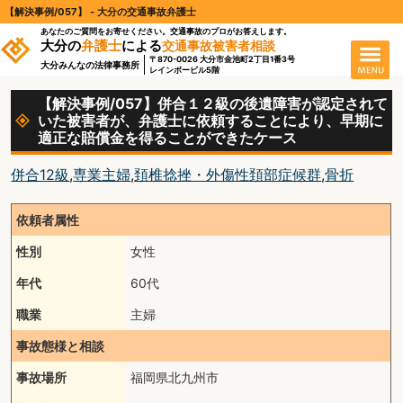
【解決事例/057】 - 大分の交通事故弁護士
あなたのご質問をお寄せください。交通事故のプロがお答えします。
大分の
弁護士
による
交通事故被害者相談
〒870-0026 大分市金池町2丁目1番3号
大分みんなの法律事務所
レインボービル5階
【解決事例/057】併合１２級の後遺障害が認定されて
いた被害者が、弁護士に依頼することにより、早期に
適正な賠償金を得ることができたケース
併合12級
,
専業主婦
,
頚椎捻挫・外傷性頚部症候群
,
骨折
依頼者属性
性別
女性
年代
60代
職業
主婦
事故態様と相談
事故場所
福岡県北九州市