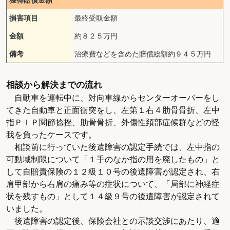
損害項目
最終受取金額
金額
約８２５万円
備考
治療費などを含めた賠償総額約９４５万円
相談から解決までの流れ
自動車を運転中に、対向車線からセンターオーバーをし
てきた自動車と正面衝突をし、左第１右４肋骨骨折、左中
指ＰＩＰ関節捻挫、肋骨骨折、外傷性頚部症候群などの怪
我を負ったケースです。
相談前に行っていた後遺障害の認定手続では、左中指の
可動域制限について「１手のなか指の用を廃したもの」と
して自賠責保険の１２級１０号の後遺障害が認定され、右
肩甲部から右肩の痛み等の症状について、「局部に神経症
状を残すもの」として１４級９号の後遺障害が認定されて
いました。
後遺障害の認定後、保険会社との示談交渉にあたり、適