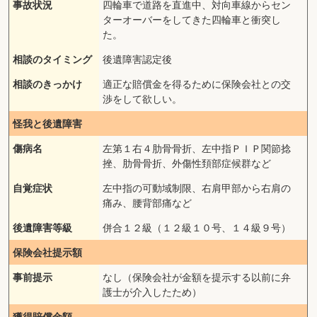
事故状況
四輪車で道路を直進中、対向車線からセン
ターオーバーをしてきた四輪車と衝突し
た。
相談のタイミング
後遺障害認定後
相談のきっかけ
適正な賠償金を得るために保険会社との交
渉をして欲しい。
怪我と後遺障害
傷病名
左第１右４肋骨骨折、左中指ＰＩＰ関節捻
挫、肋骨骨折、外傷性頚部症候群など
自覚症状
左中指の可動域制限、右肩甲部から右肩の
痛み、腰背部痛など
後遺障害等級
併合１２級（１２級１０号、１４級９号）
保険会社提示額
事前提示
なし（保険会社が金額を提示する以前に弁
護士が介入したため）
獲得賠償金額