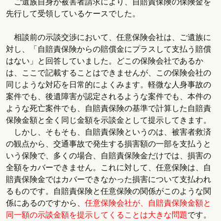
ご遺族自身が被害者請求により、自賠責保険の保険金を
先行して受領しているケースでした。
相談前の示談交渉において、任意保険会社は、ご遺族に
対し、「自賠責保険からの賠償金にプラスして支払う賠償
はない」と回答していました。どこの保険会社であるか
は、ここで記載することはできませんが、この保険会社の
同じような対応を日常的によくみます。軽微な人身事故の
案件でも、後遺障害が認定されるような案件でも、本件の
ような死亡案件でも、自賠責保険の基準で計算した自賠責
保険金額と全く同じ金額を示談金として提示してきます。
しかし、そもそも、自賠責保険というのは、被害者救済
の観点から、交通事故で発生する損害額の一部を支払うと
いう保険で、多くの場合、自賠責保険金だけでは、損害の
全額をカバーできません。これに対して、任意保険は、自
賠責保険金ではカバーできなかった損害について支払われ
るものです。自賠責保険と任意保険の関係がこのような関
係にあるのですから、
任意保険会社が、自賠責保険金額と
同一額の示談金額を提示してくることは大きな問題
です。