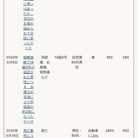
に争い
はあっ
たが、
当方の
主張が
認めら
れて示
談に至
ったケ
ース
2020年
頸椎捻
頚部
14級9号
自営業
車
380
280
5月9日
挫で14
痛、右
60代男
級9号が
肩痛、
性
認定さ
背部痛
れた男
など
性につ
き、弁
護士の
交渉に
より示
談金が
約2倍に
なった
ケース
2020年
死亡案
死亡
男性・
自動車
2850
650
5月14日
件につ
80代・
にはね