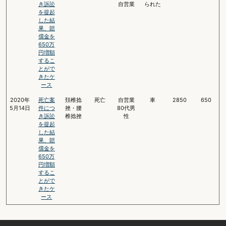
き訴訟
自営業
られた
を提起
した結
果、賠
償金を
650万
円増額
するこ
とがで
きたケ
ース
2020年
死亡案
頚椎捻
死亡
自営業
車
2850
650
5月14日
件につ
挫・腰
80代男
き訴訟
椎捻挫
性
を提起
した結
果、賠
償金を
650万
円増額
するこ
とがで
きたケ
ース