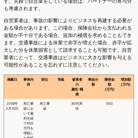
す。夫婦で自営業をしている場合は、パートナーの寄与分
も考慮されます。
自営業者は、事故の影響によりビジネスを再建する必要が
ある場合があります。この場合、保険会社から支払われる
金額が不十分である場合、追加の補償を求めることもでき
ます。交通事故による休業で赤字が増えた場合、赤字が拡
大した分を休業損害として請求することも可能です。自営
業者にとって、交通事故はビジネスに大きな影響を与える
可能性があることを忘れずに注意してください。
掲載日
事例内
部位
等級
被害者
事故分
獲得金
増加額
容
の
類
額
(万円)
属性･職
(万円)
業
2018年
死亡事
死亡事
80代男
650
2月10日
故にお
故
性
いて裁
判を経
て650
万円を
増額し
た和解