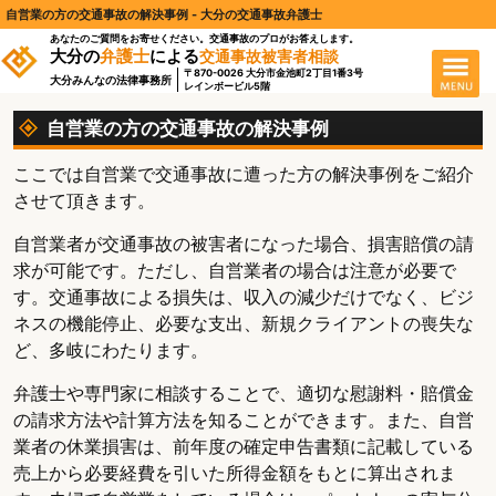
自営業の方の交通事故の解決事例 - 大分の交通事故弁護士
あなたのご質問をお寄せください。交通事故のプロがお答えします。
大分の
弁護士
による
交通事故被害者相談
〒870-0026 大分市金池町2丁目1番3号
大分みんなの法律事務所
レインボービル5階
自営業の方の交通事故の解決事例
ここでは自営業で交通事故に遭った方の解決事例をご紹介
させて頂きます。
自営業者が交通事故の被害者になった場合、損害賠償の請
求が可能です。ただし、自営業者の場合は注意が必要で
す。交通事故による損失は、収入の減少だけでなく、ビジ
ネスの機能停止、必要な支出、新規クライアントの喪失な
ど、多岐にわたります。
弁護士や専門家に相談することで、適切な慰謝料・賠償金
の請求方法や計算方法を知ることができます。また、自営
業者の休業損害は、前年度の確定申告書類に記載している
売上から必要経費を引いた所得金額をもとに算出されま