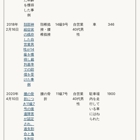
を獲得
した事
例
2018年
頚部神
頚椎捻
14級9号
自営業
車
346
2月16日
経症状
挫・腰
40代男
の残存
椎捻挫
性
した自
営業男
性が14
級を獲
得し裁
判基準
での賠
償を受
けた事
例
2020年
腰の骨
腰の骨
11級7号
自営業
駐車場
1900
4月10日
折につ
折
40代男
内を走
き11級7
性
行して
号の後
いる車
遺障害
にはね
が認定
られた
され、
過失割
合と逸
失利益