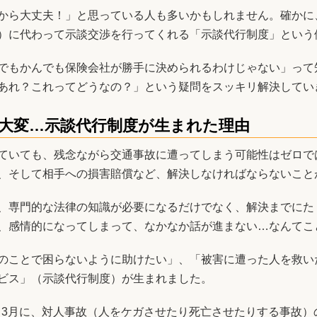
から大丈夫！」と思っている人も多いかもしれません。確かに
）に代わって示談交渉を行ってくれる「示談代行制度」という
でもかんでも保険会社が勝手に決められるわけじゃない」って
あれ？これってどうなの？」という疑問をスッキリ解決してい
大変…示談代行制度が生まれた理由
ていても、残念ながら交通事故に遭ってしまう可能性はゼロで
、そして相手への損害賠償など、解決しなければならないこと
、専門的な法律の知識が必要になるだけでなく、解決までにた
、感情的になってしまって、なかなか話が進まない…なんてこ
のことで困らないように助けたい」、「被害に遭った人を救い
ビス」（示談代行制度）が生まれました。
年）3月に、対人事故（人をケガさせたり死亡させたりする事故