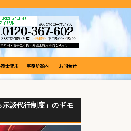
談料０円・着手金０円・弁護士費用特約ご利用可
弁護士費用
事務所案内
お問合せ
！
る示談代行制度」のギモ