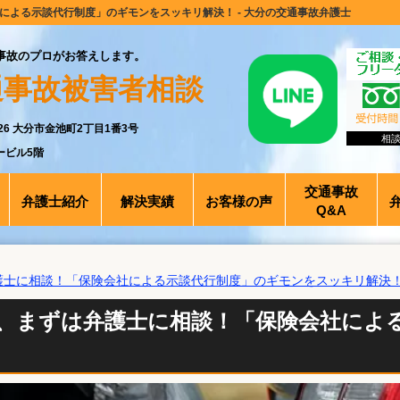
よる示談代行制度」のギモンをスッキリ解決！ - 大分の交通事故弁護士
事故のプロがお答えします。
通事故被害者相談
0026 大分市金池町2丁目1番3号
相
ービル5階
交通事故
弁護士紹介
解決実績
お客様の声
Q&A
護士に相談！「保険会社による示談代行制度」のギモンをスッキリ解決
、まずは弁護士に相談！「保険会社によ